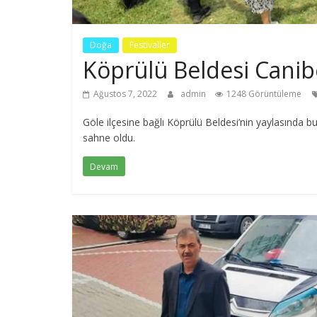
Doğa
Festivaller
Köprülü Beldesi Canib
Ağustos 7, 2022
admin
1248 Görüntüleme
Göle ilçesine bağlı Köprülü Beldesi’nin yaylasında bu
sahne oldu.
Devam