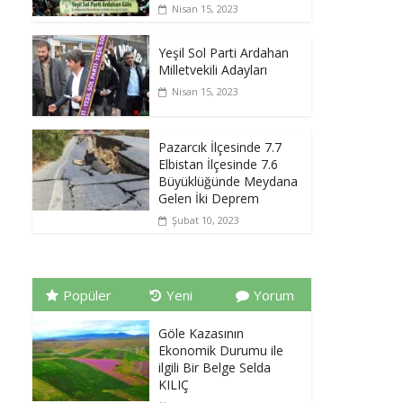
Nisan 15, 2023
Yeşil Sol Parti Ardahan
Milletvekili Adayları
Nisan 15, 2023
Pazarcık İlçesinde 7.7
Elbistan İlçesinde 7.6
Büyüklüğünde Meydana
Gelen İki Deprem
Şubat 10, 2023
Popüler
Yeni
Yorum
Göle Kazasının
Ekonomik Durumu ile
ilgili Bir Belge Selda
KILIÇ