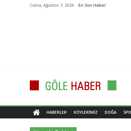
İçeriği
Cuma, Ağustos 7, 2026
En Son Haber:
atla
Göle
Haber
Kars,
HABERLER
KÖYLERIMIZ
DOĞA
SP
Göle,
Ardahan
dan