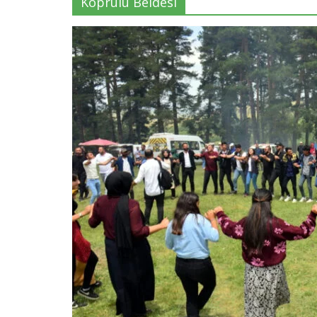
Köprülü Beldesi
Haber
Var