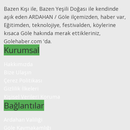
Bazen Kışı ile, Bazen Yeşili Doğası ile kendinde
aşık eden ARDAHAN / Göle ilçemizden, haber var,
Eğitimden, teknolojiye, festivalden, köylerine
kısaca Göle hakında merak ettikleriniz,
Golehaber.com 'da.
Kurumsal
Hakkımızda
Bize Ulaşın
Çerez Politikası
Gizlilik İlkeleri
Kişisel Verileri Koruma
Bağlantılar
Ardahan Valiliği
Göle Kaymakamlığı