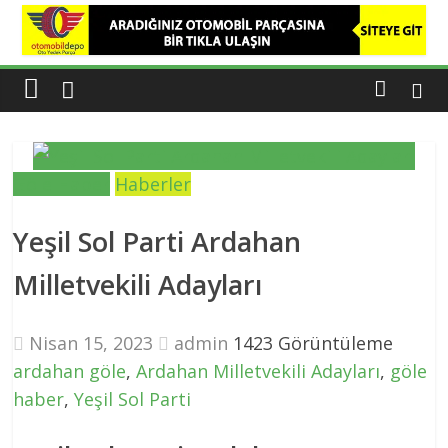
Göle
Haber
Kars,
Göle,
Ardahan
Göle Haber
Haberler
dan
Haber
Yeşil Sol Parti Ardahan
Var
Milletvekili Adayları
Nisan 15, 2023
admin
1423 Görüntüleme
ardahan göle
,
Ardahan Milletvekili Adayları
,
göle
haber
,
Yeşil Sol Parti