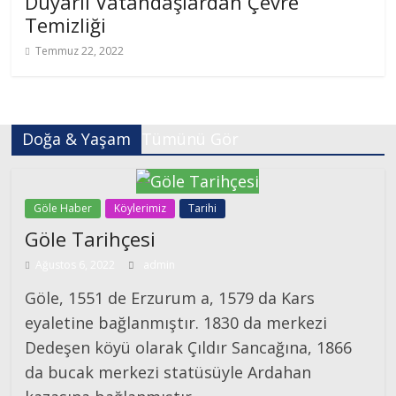
Duyarlı Vatandaşlardan Çevre
Temizliği
Temmuz 22, 2022
Doğa & Yaşam
Tümünü Gör
Göle Haber
Köylerimiz
Tarihi
Göle Tarihçesi
Ağustos 6, 2022
admin
Göle, 1551 de Erzurum a, 1579 da Kars
eyaletine bağlanmıştır. 1830 da merkezi
Dedeşen köyü olarak Çıldır Sancağına, 1866
da bucak merkezi statüsüyle Ardahan