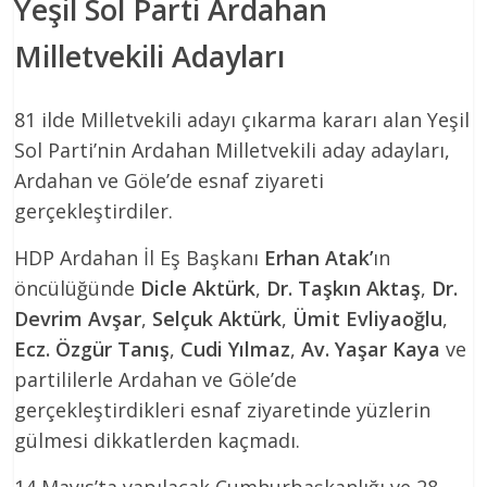
Yeşil Sol Parti Ardahan
Milletvekili Adayları
81 ilde Milletvekili adayı çıkarma kararı alan Yeşil
Sol Parti’nin Ardahan Milletvekili aday adayları,
Ardahan ve Göle’de esnaf ziyareti
gerçekleştirdiler.
HDP Ardahan İl Eş Başkanı
Erhan Atak’
ın
öncülüğünde
Dicle Aktürk
,
Dr. Taşkın Aktaş
,
Dr.
Devrim Avşar
,
Selçuk Aktürk
,
Ümit Evliyaoğlu
,
Ecz. Özgür Tanış
,
Cudi Yılmaz
,
Av. Yaşar Kaya
ve
partililerle Ardahan ve Göle’de
gerçekleştirdikleri esnaf ziyaretinde yüzlerin
gülmesi dikkatlerden kaçmadı.
14 Mayıs’ta yapılacak Cumhurbaşkanlığı ve 28.