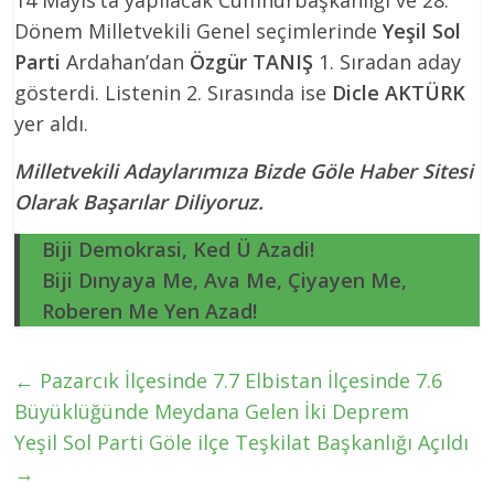
Dönem Milletvekili Genel seçimlerinde
Yeşil Sol
Parti
Ardahan’dan
Özgür TANIŞ
1. Sıradan aday
gösterdi. Listenin 2. Sırasında ise
Dicle AKTÜRK
yer aldı.
Milletvekili Adaylarımıza Bizde Göle Haber Sitesi
Olarak Başarılar Diliyoruz.
Biji Demokrasi, Ked Ü Azadi!
Biji Dınyaya Me, Ava Me, Çiyayen Me,
Roberen Me Yen Azad!
←
Pazarcık İlçesinde 7.7 Elbistan İlçesinde 7.6
Büyüklüğünde Meydana Gelen İki Deprem
Yeşil Sol Parti Göle ilçe Teşkilat Başkanlığı Açıldı
→