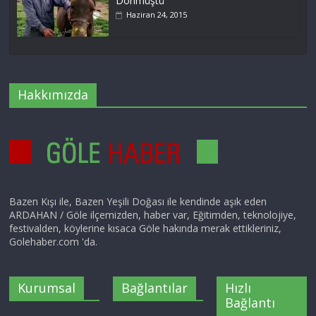
Dönmüştü
Haziran 24, 2015
Hakkımızda
Bazen Kışı ile, Bazen Yeşili Doğası ile kendinde aşık eden
ARDAHAN / Göle ilçemizden, haber var, Eğitimden, teknolojiye,
festivalden, köylerine kısaca Göle hakında merak ettikleriniz,
Golehaber.com 'da.
Kurumsal
Bağlantılar
Hızlı
Bağlantı