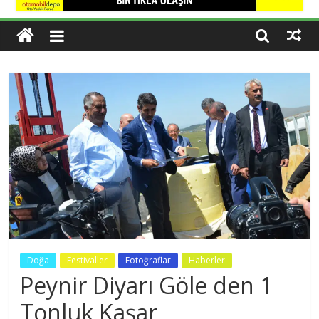
Haber
Kars,
Göle,
Ardahan
dan
Haber
Var
Doğa
Festivaller
Fotoğraflar
Haberler
Peynir Diyarı Göle den 1
Tonluk Kaşar