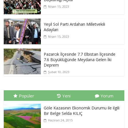
Nisan 15, 2023
Yeşil Sol Parti Ardahan Milletvekili
Adayları
Nisan 15, 2023
Pazarcık İlçesinde 7.7 Elbistan İlçesinde
7.6 Büyüklüğünde Meydana Gelen İki
Deprem
Şubat 10, 2023
Popüler
Yeni
Yorum
Göle Kazasının Ekonomik Durumu ile ilgili
Bir Belge Selda KILIÇ
Haziran 24, 2015