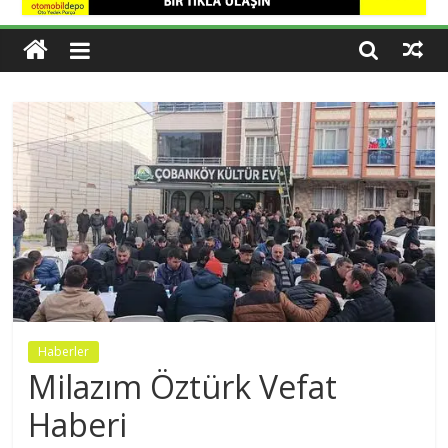
Haber
Kars,
Göle,
Ardahan
dan
Haber
Var
Haberler
Milazım Öztürk Vefat
Haberi