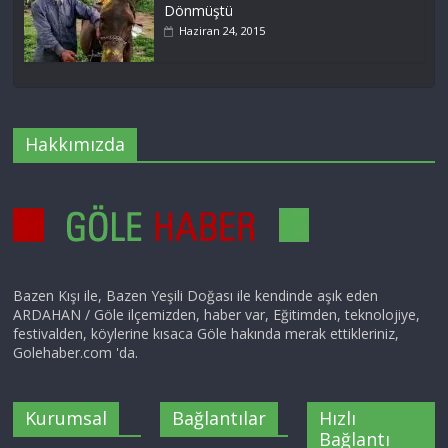
Dönmüştü
Haziran 24, 2015
Hakkımızda
Bazen Kışı ile, Bazen Yeşili Doğası ile kendinde aşık eden
ARDAHAN / Göle ilçemizden, haber var, Eğitimden, teknolojiye,
festivalden, köylerine kısaca Göle hakında merak ettikleriniz,
Golehaber.com 'da.
Kurumsal
Bağlantılar
Hızlı
Bağlantı