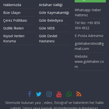
Hakkımızda
Ardahan Valiliği
Whatsapp Haber
Bize Ulaşın
Göle Kaymakamlığı
Hattımız
Çerez Politikası
Göle Belediyesi
Tel No: +90 850
304 4922
Gizlilik İlkeleri
Göle MEB
E-Posta Adresimiz
Kişisel Verileri
Göle Devlet
Koruma
Hastanesi
golehabersitesi@g
mail.com
Website:
www.golehaber.co
m
Sitemizde bulunan yazı , video, fotoğraf ve haberlerin her hakkı
saklıdır. İzinsiz veya kaynak gösterilemeden kullanılamaz.