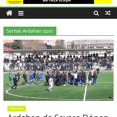
Haber
Kars,
Göle,
Serhat Ardahan spor
Ardahan
dan
Haber
Var
Haberler