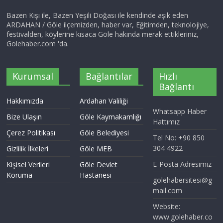
Bazen Kışı ile, Bazen Yeşili Doğası ile kendinde aşık eden
ARDAHAN / Göle ilçemizden, haber var, Eğitimden, teknolojiye,
festivalden, köylerine kısaca Göle hakında merak ettikleriniz,
Golehaber.com 'da.
Kurumsal
Bağlantılar
Hızlı
Bağlantı
Hakkımızda
Ardahan Valiliği
Whatsapp Haber
Bize Ulaşın
Göle Kaymakamlığı
Hattımız
Çerez Politikası
Göle Belediyesi
Tel No: +90 850
304 4922
Gizlilik İlkeleri
Göle MEB
E-Posta Adresimiz
Kişisel Verileri
Göle Devlet
Koruma
Hastanesi
golehabersitesi@g
mail.com
Website:
www.golehaber.co