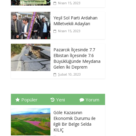
Nisan 15, 2023
Yeşil Sol Parti Ardahan
Milletvekili Adayları
Nisan 15, 2023
Pazarcık İlçesinde 7.7
Elbistan İlçesinde 7.6
Büyüklüğünde Meydana
Gelen İki Deprem
Şubat 10, 2023
Popüler
Yeni
Yorum
Göle Kazasının
Ekonomik Durumu ile
ilgili Bir Belge Selda
KILIÇ