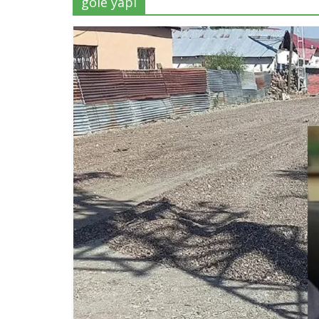
göle yapı
Haber
Var