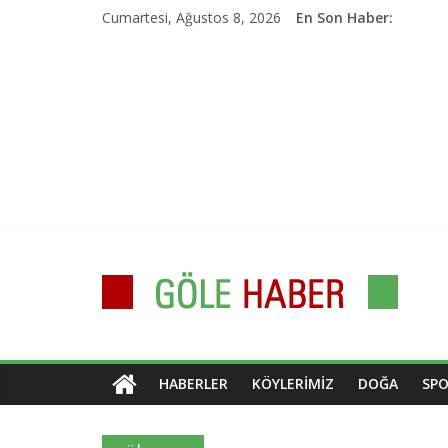
İçeriği
Cumartesi, Ağustos 8, 2026
En Son Haber:
atla
Göle
Haber
Kars,
HABERLER
KÖYLERIMIZ
DOĞA
SP
Göle,
Ardahan
dan